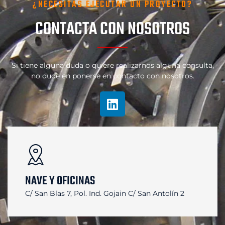
¿NECESITAS EJECUTAR UN PROYECTO?
CONTACTA CON NOSOTROS
Si tiene alguna duda o quiere realizarnos alguna consulta,
no dude en ponerse en contacto con nosotros.
NAVE Y OFICINAS
C/ San Blas 7, Pol. Ind. Gojain
C/ San Antolín 2